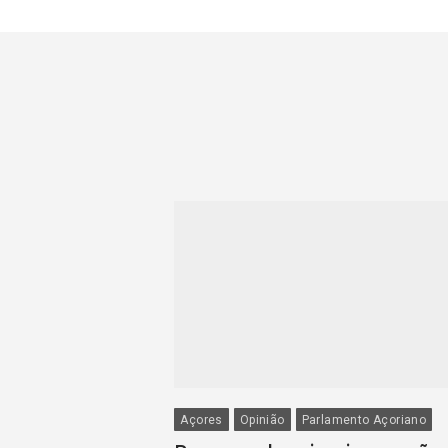
Açores
Opinião
Parlamento Açoriano