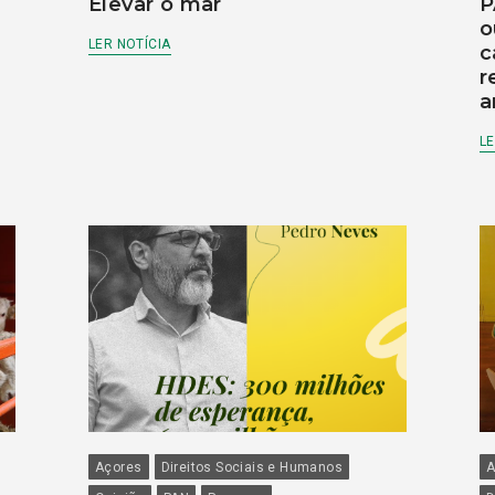
Elevar o mar
P
o
LER NOTÍCIA
c
r
a
LE
Açores
Direitos Sociais e Humanos
A