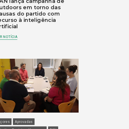
AN lança campanha de
utdoors em torno das
ausas do partido com
ecurso à inteligência
rtificial
R NOTÍCIA
çores
Aprovadas