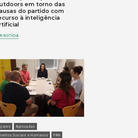
utdoors em torno das
ausas do partido com
ecurso à inteligência
rtificial
R NOTÍCIA
çores
Aprovadas
ireitos Sociais e Humanos
PAN