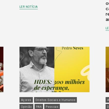
o
LER NOTÍCIA
c
r
a
LE
Açores
Direitos Sociais e Humanos
A
Opinião
PAN
Pessoas
D