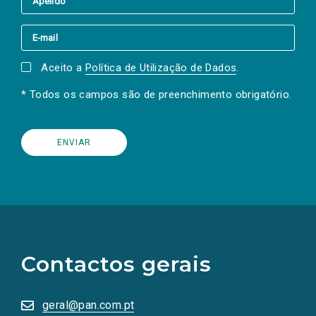
Aceito a
Política de Utilização de Dados
.
* Todos os campos são de preenchimento obrigatório.
(Os
links
para
as
Contactos gerais
redes
sociais
abrem
numa
geral@pan.com.pt
nova