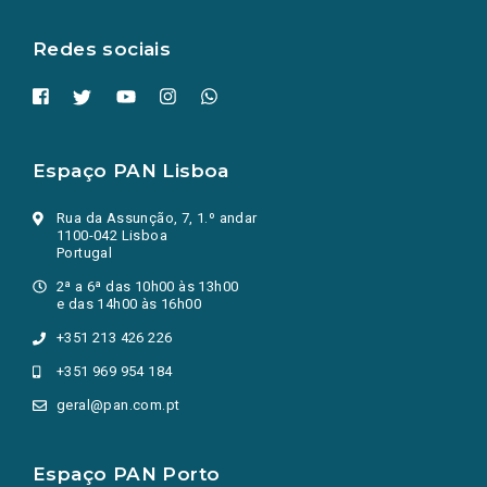
aba.)
Redes sociais
Espaço PAN Lisboa
Rua da Assunção, 7, 1.º andar
1100-042 Lisboa
Portugal
2ª a 6ª das 10h00 às 13h00
e das 14h00 às 16h00
+351 213 426 226
+351 969 954 184
geral@pan.com.pt
Espaço PAN Porto