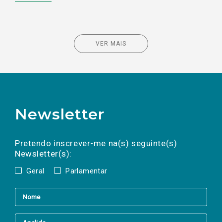
VER MAIS
Newsletter
Preencha os campos abaixo para subscrever
Nome
Apelido
E-
mail
a(s) newsletter(s).
Pretendo inscrever-me na(s) seguinte(s)
Newsletter(s):
Geral
Parlamentar