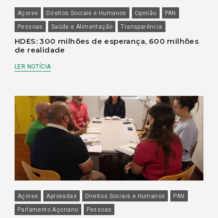
Açores
Direitos Sociais e Humanos
Opinião
PAN
Pessoas
Saúde e Alimentação
Transparência
HDES: 300 milhões de esperança, 600 milhões
de realidade
LER NOTÍCIA
Açores
Aprovadas
Direitos Sociais e Humanos
PAN
Parlamento Açoriano
Pessoas