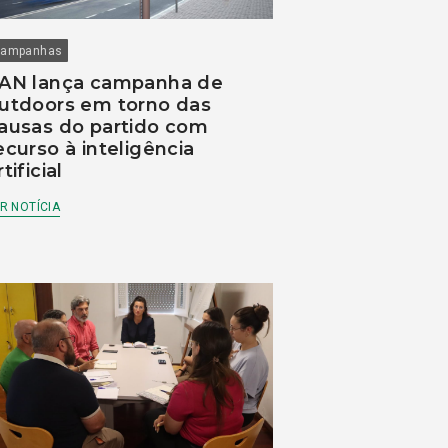
ampanhas
AN lança campanha de
utdoors em torno das
ausas do partido com
ecurso à inteligência
rtificial
R NOTÍCIA