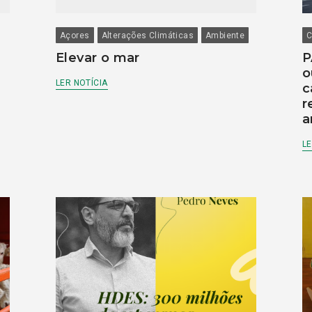
Açores
Alterações Climáticas
Ambiente
C
Elevar o mar
P
o
LER NOTÍCIA
c
r
a
LE