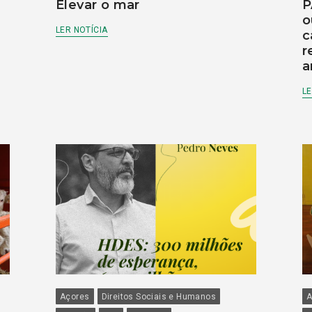
Elevar o mar
P
o
LER NOTÍCIA
c
r
a
LE
Açores
Direitos Sociais e Humanos
A