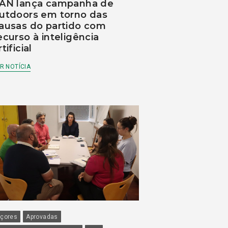
AN lança campanha de
utdoors em torno das
ausas do partido com
ecurso à inteligência
rtificial
R NOTÍCIA
çores
Aprovadas