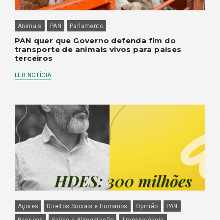
Animais
PAN
Parlamento
PAN quer que Governo defenda fim do
transporte de animais vivos para países
terceiros
LER NOTÍCIA
Açores
Direitos Sociais e Humanos
Opinião
PAN
Pessoas
Saúde e Alimentação
Transparência