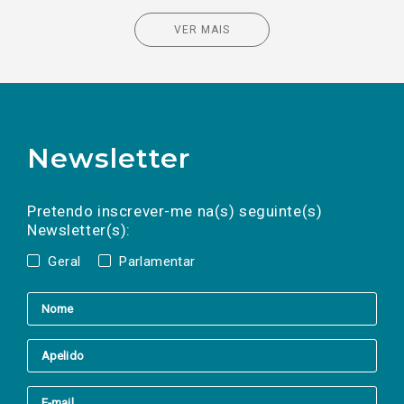
VER MAIS
Newsletter
Preencha os campos abaixo para subscrever
Nome
Apelido
E-
mail
a(s) newsletter(s).
Pretendo inscrever-me na(s) seguinte(s)
Newsletter(s):
Geral
Parlamentar