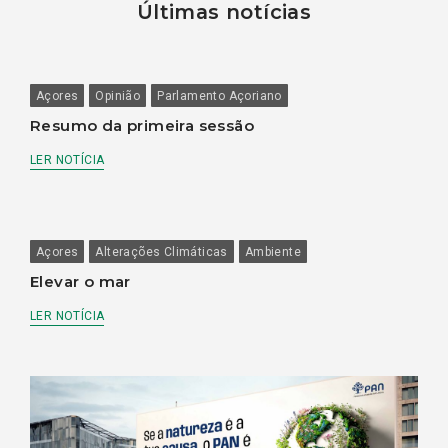
Últimas notícias
Açores
Opinião
Parlamento Açoriano
Resumo da primeira sessão
LER NOTÍCIA
Açores
Alterações Climáticas
Ambiente
Elevar o mar
LER NOTÍCIA