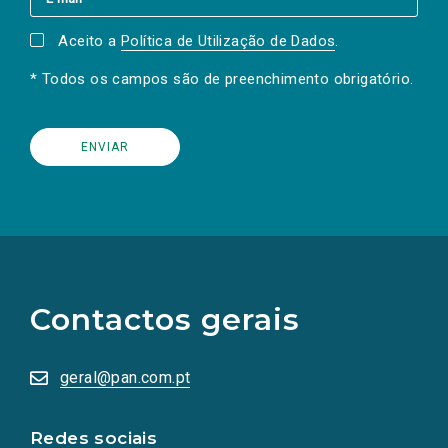
Aceito a
Política de Utilização de Dados
.
* Todos os campos são de preenchimento obrigatório.
(Os
links
para
as
Contactos gerais
redes
sociais
abrem
numa
geral@pan.com.pt
nova
aba.)
Redes sociais