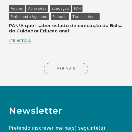
Açores
Aprovadas
Educação
PAN
Parlamento Açoriano
Pessoas
Transparência
PAN/A quer saber estado de execução da Bolsa
do Cuidador Educacional
LER NOTÍCIA
VER MAIS
Newsletter
Preencha os campos abaixo para subscrever
Nome
Apelido
E-
mail
a(s) newsletter(s).
Pretendo inscrever-me na(s) seguinte(s)