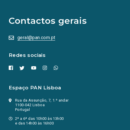
links
para
as
Contactos gerais
redes
sociais
abrem
numa
geral@pan.com.pt
nova
aba.)
Redes sociais
Espaço PAN Lisboa
Rua da Assunção, 7, 1.º andar
1100-042 Lisboa
Portugal
2ª a 6ª das 10h00 às 13h00
e das 14h00 às 16h00