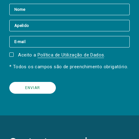
Aceito a
Política de Utilização de Dados
.
* Todos os campos são de preenchimento obrigatório.
(Os
links
para
as