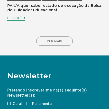
PAN/A quer saber estado de execução da Bolsa
do Cuidador Educacional
LER NOTÍCIA
VER MAIS
Newsletter
Preencha os campos abaixo para subscrever
Nome
Apelido
E-
mail
a(s) newsletter(s).
Pretendo inscrever-me na(s) seguinte(s)
Newsletter(s):
Geral
Parlamentar