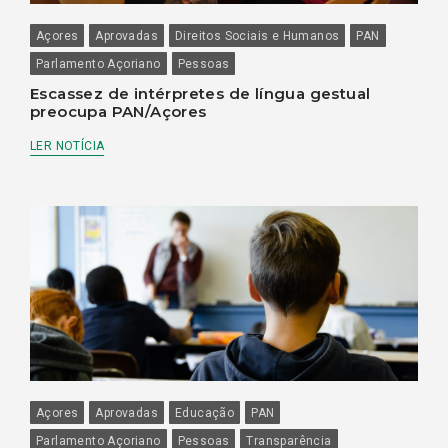
Açores
Aprovadas
Direitos Sociais e Humanos
PAN
Parlamento Açoriano
Pessoas
Escassez de intérpretes de língua gestual
preocupa PAN/Açores
LER NOTÍCIA
Açores
Aprovadas
Educação
PAN
Parlamento Açoriano
Pessoas
Transparência