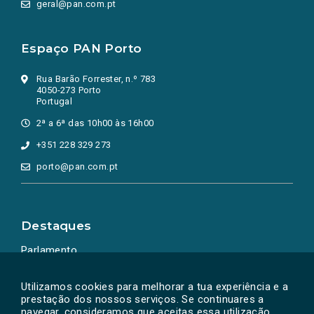
geral@pan.com.pt
Espaço PAN Porto
Rua Barão Forrester, n.º 783
4050-273 Porto
Portugal
2ª a 6ª das 10h00 às 16h00
+351 228 329 273
porto@pan.com.pt
Destaques
Parlamento
Ação Política
Utilizamos cookies para melhorar a tua experiência e a
prestação dos nossos serviços. Se continuares a
navegar, consideramos que aceitas essa utilização.