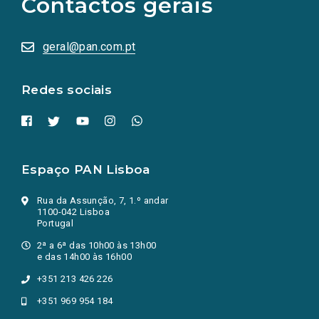
Contactos gerais
redes
sociais
abrem
numa
geral@pan.com.pt
nova
aba.)
Redes sociais
Espaço PAN Lisboa
Rua da Assunção, 7, 1.º andar
1100-042 Lisboa
Portugal
2ª a 6ª das 10h00 às 13h00
e das 14h00 às 16h00
+351 213 426 226
+351 969 954 184