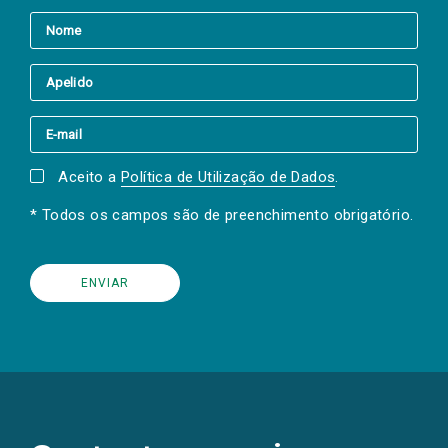
Aceito a
Política de Utilização de Dados
.
* Todos os campos são de preenchimento obrigatório.
(Os
links
para
as