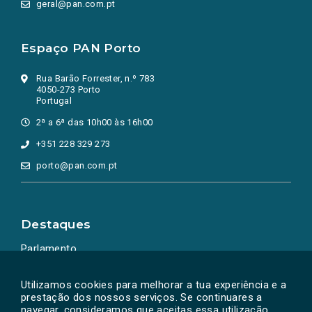
geral@pan.com.pt
Espaço PAN Porto
Rua Barão Forrester, n.º 783
4050-273 Porto
Portugal
2ª a 6ª das 10h00 às 16h00
+351 228 329 273
porto@pan.com.pt
Destaques
Parlamento
Ação Política
Utilizamos cookies para melhorar a tua experiência e a
prestação dos nossos serviços. Se continuares a
navegar, consideramos que aceitas essa utilização.