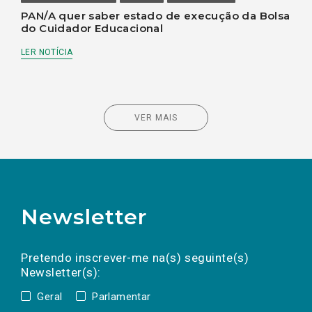
PAN/A quer saber estado de execução da Bolsa
do Cuidador Educacional
LER NOTÍCIA
VER MAIS
Newsletter
Preencha os campos abaixo para subscrever
Nome
Apelido
E-
mail
a(s) newsletter(s).
Pretendo inscrever-me na(s) seguinte(s)
Newsletter(s):
Geral
Parlamentar