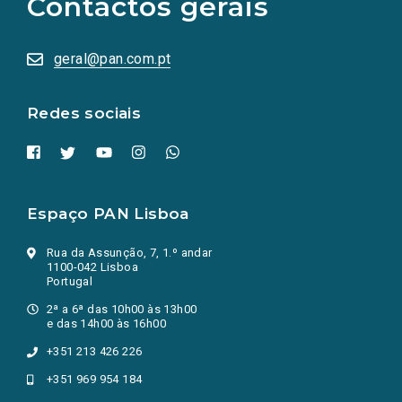
Contactos gerais
redes
sociais
abrem
numa
geral@pan.com.pt
nova
aba.)
Redes sociais
Espaço PAN Lisboa
Rua da Assunção, 7, 1.º andar
1100-042 Lisboa
Portugal
2ª a 6ª das 10h00 às 13h00
e das 14h00 às 16h00
+351 213 426 226
+351 969 954 184