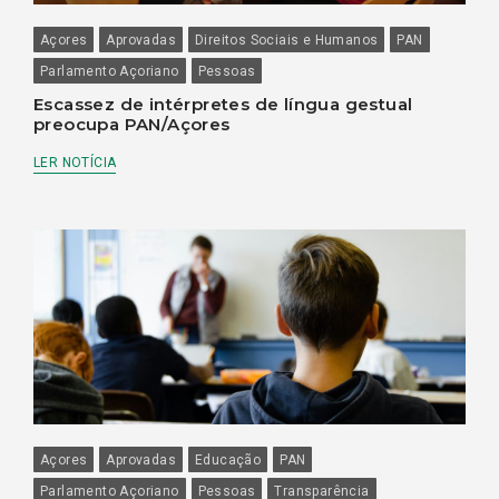
Açores
Aprovadas
Direitos Sociais e Humanos
PAN
Parlamento Açoriano
Pessoas
Escassez de intérpretes de língua gestual
preocupa PAN/Açores
LER NOTÍCIA
Açores
Aprovadas
Educação
PAN
Parlamento Açoriano
Pessoas
Transparência