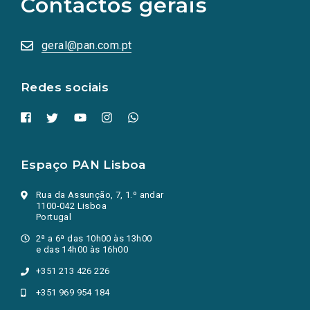
Contactos gerais
redes
sociais
abrem
numa
geral@pan.com.pt
nova
aba.)
Redes sociais
Espaço PAN Lisboa
Rua da Assunção, 7, 1.º andar
1100-042 Lisboa
Portugal
2ª a 6ª das 10h00 às 13h00
e das 14h00 às 16h00
+351 213 426 226
+351 969 954 184