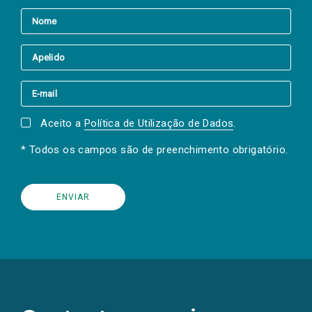
Aceito a
Política de Utilização de Dados
.
* Todos os campos são de preenchimento obrigatório.
(Os
links
para
as