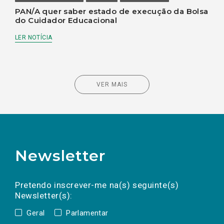
PAN/A quer saber estado de execução da Bolsa
do Cuidador Educacional
LER NOTÍCIA
VER MAIS
Newsletter
Preencha os campos abaixo para subscrever
Nome
Apelido
E-
mail
a(s) newsletter(s).
Pretendo inscrever-me na(s) seguinte(s)
Newsletter(s):
Geral
Parlamentar