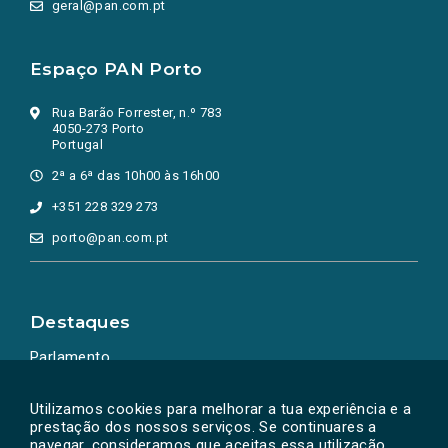
geral@pan.com.pt
Espaço PAN Porto
Rua Barão Forrester, n.º 783
4050-273 Porto
Portugal
2ª a 6ª das 10h00 às 16h00
+351 228 329 273
porto@pan.com.pt
Destaques
Parlamento
Ação Política
Utilizamos cookies para melhorar a tua experiência e a
prestação dos nossos serviços. Se continuares a
navegar, consideramos que aceitas essa utilização.