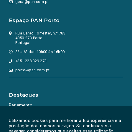
geral@pan.com.pt
Espaço PAN Porto
Rua Barão Forrester, n.º 783
4050-273 Porto
Portugal
2ª a 6ª das 10h00 às 16h00
+351 228 329 273
porto@pan.com.pt
Destaques
Parlamento
Ação Política
Utilizamos cookies para melhorar a tua experiência e a
prestação dos nossos serviços. Se continuares a
navegar, consideramos que aceitas essa utilização.