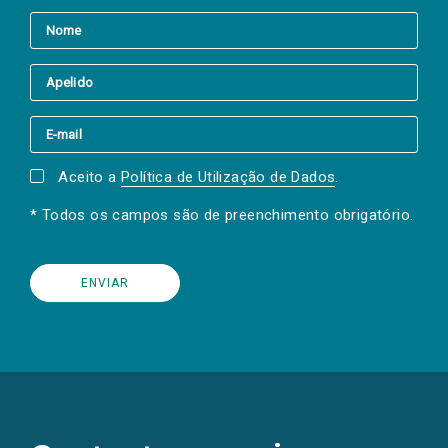
Aceito a
Política de Utilização de Dados
.
* Todos os campos são de preenchimento obrigatório.
(Os
links
para
as