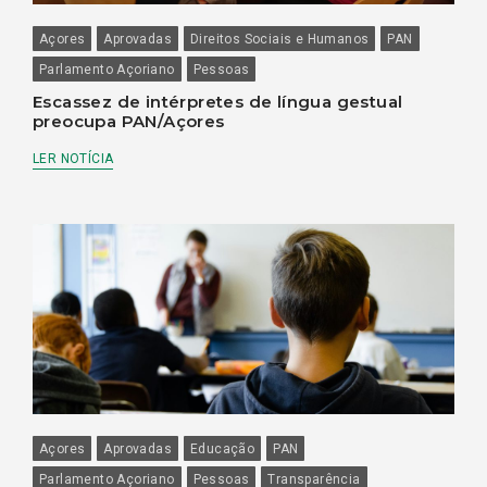
Açores
Aprovadas
Direitos Sociais e Humanos
PAN
Parlamento Açoriano
Pessoas
Escassez de intérpretes de língua gestual
preocupa PAN/Açores
LER NOTÍCIA
Açores
Aprovadas
Educação
PAN
Parlamento Açoriano
Pessoas
Transparência