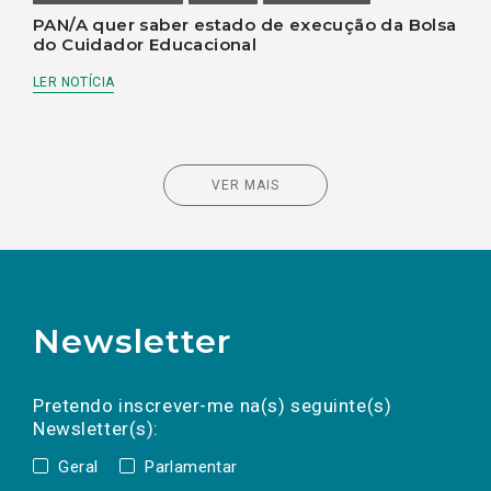
PAN/A quer saber estado de execução da Bolsa
do Cuidador Educacional
LER NOTÍCIA
VER MAIS
Newsletter
Preencha os campos abaixo para subscrever
Nome
Apelido
E-
mail
a(s) newsletter(s).
Pretendo inscrever-me na(s) seguinte(s)
Newsletter(s):
Geral
Parlamentar