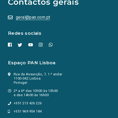
Contactos gerais
redes
sociais
abrem
numa
geral@pan.com.pt
nova
aba.)
Redes sociais
Espaço PAN Lisboa
Rua da Assunção, 7, 1.º andar
1100-042 Lisboa
Portugal
2ª a 6ª das 10h00 às 13h00
e das 14h00 às 16h00
+351 213 426 226
+351 969 954 184