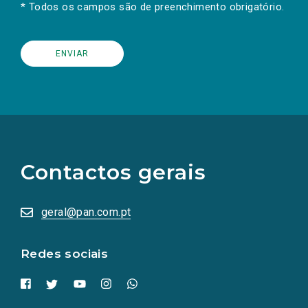
* Todos os campos são de preenchimento obrigatório.
(Os
links
para
as
Contactos gerais
redes
sociais
abrem
numa
geral@pan.com.pt
nova
aba.)
Redes sociais