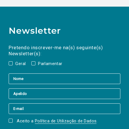
Newsletter
Preencha os campos abaixo para subscrever
Nome
Apelido
E-
mail
a(s) newsletter(s).
Pretendo inscrever-me na(s) seguinte(s)
Newsletter(s):
Geral
Parlamentar
Aceito a
Política de Utilização de Dados
.