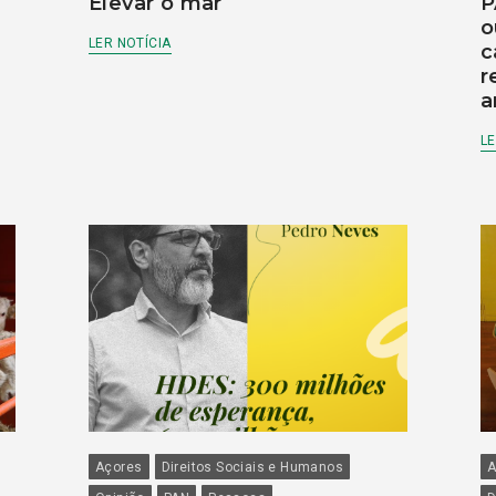
Elevar o mar
P
o
LER NOTÍCIA
c
r
a
LE
Açores
Direitos Sociais e Humanos
A