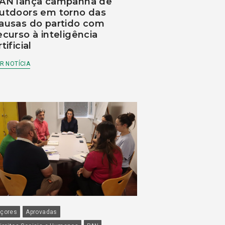
AN lança campanha de
utdoors em torno das
ausas do partido com
ecurso à inteligência
rtificial
R NOTÍCIA
çores
Aprovadas