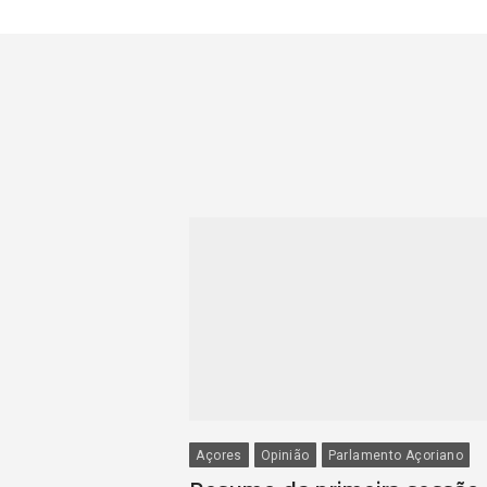
Açores
Opinião
Parlamento Açoriano