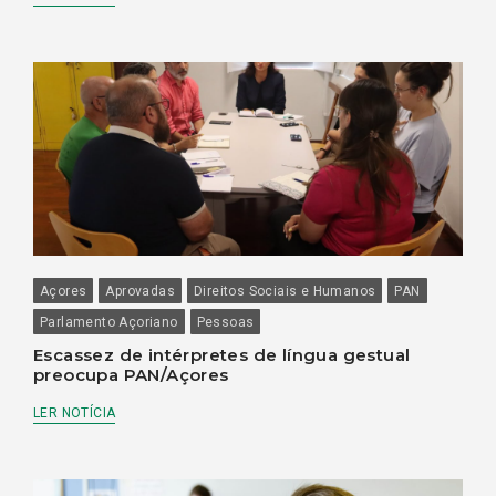
Açores
Aprovadas
Direitos Sociais e Humanos
PAN
Parlamento Açoriano
Pessoas
Escassez de intérpretes de língua gestual
preocupa PAN/Açores
LER NOTÍCIA