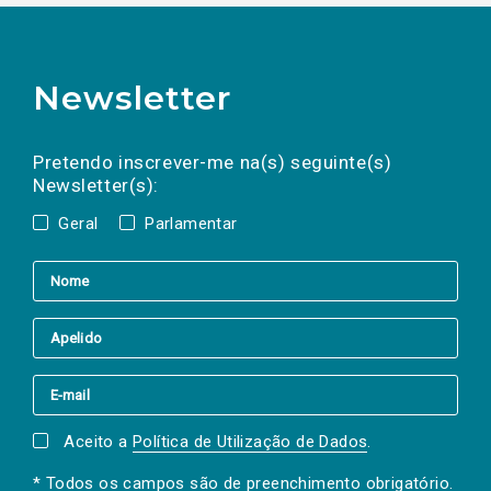
Newsletter
Preencha os campos abaixo para subscrever
Nome
Apelido
E-
mail
a(s) newsletter(s).
Pretendo inscrever-me na(s) seguinte(s)
Newsletter(s):
Geral
Parlamentar
Aceito a
Política de Utilização de Dados
.
* Todos os campos são de preenchimento obrigatório.