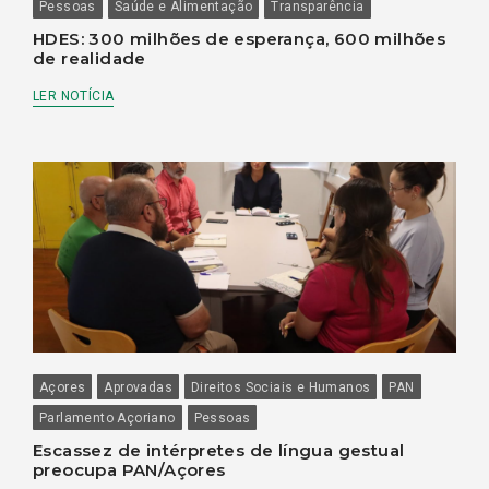
Pessoas
Saúde e Alimentação
Transparência
HDES: 300 milhões de esperança, 600 milhões
de realidade
LER NOTÍCIA
Açores
Aprovadas
Direitos Sociais e Humanos
PAN
Parlamento Açoriano
Pessoas
Escassez de intérpretes de língua gestual
preocupa PAN/Açores