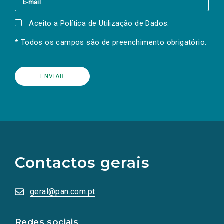
Aceito a
Política de Utilização de Dados
.
* Todos os campos são de preenchimento obrigatório.
(Os
links
para
as
Contactos gerais
redes
sociais
abrem
numa
geral@pan.com.pt
nova
aba.)
Redes sociais