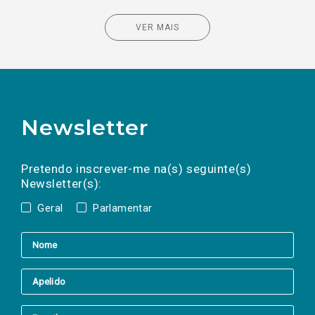
VER MAIS
Newsletter
Preencha os campos abaixo para subscrever
Nome
Apelido
E-
mail
a(s) newsletter(s).
Pretendo inscrever-me na(s) seguinte(s)
Newsletter(s):
Geral
Parlamentar