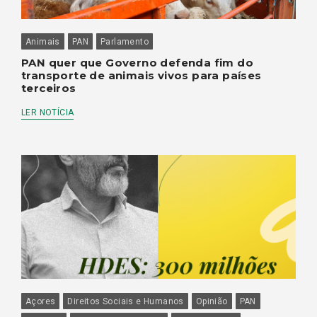
Animais
PAN
Parlamento
PAN quer que Governo defenda fim do
transporte de animais vivos para países
terceiros
LER NOTÍCIA
Açores
Direitos Sociais e Humanos
Opinião
PAN