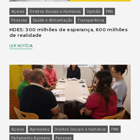
Açores
Direitos Sociais e Humanos
Opinião
PAN
Pessoas
Saúde e Alimentação
Transparência
HDES: 300 milhões de esperança, 600 milhões
de realidade
LER NOTÍCIA
Açores
Aprovadas
Direitos Sociais e Humanos
PAN
Parlamento Açoriano
Pessoas