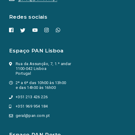
nova
aba.)
Redes sociais
Espaço PAN Lisboa
Rua da Assunção, 7, 1.º andar
1100-042 Lisboa
Portugal
2ª a 6ª das 10h00 às 13h00
e das 14h00 às 16h00
+351 213 426 226
+351 969 954 184
geral@pan.com.pt
Espaço PAN Porto