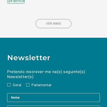
LER NOTÍCIA
VER MAIS
Newsletter
Preencha os campos abaixo para subscrever
Nome
Apelido
E-
mail
a(s) newsletter(s).
Pretendo inscrever-me na(s) seguinte(s)
Newsletter(s):
Geral
Parlamentar