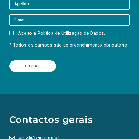
Aceito a
Política de Utilização de Dados
.
* Todos os campos são de preenchimento obrigatório.
(Os
links
para
as
Contactos gerais
redes
sociais
abrem
numa
geral@pan.com.pt