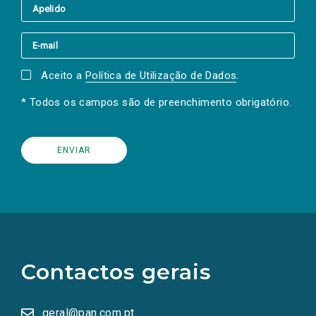
Aceito a
Política de Utilização de Dados
.
* Todos os campos são de preenchimento obrigatório.
(Os
links
para
as
Contactos gerais
redes
sociais
abrem
numa
geral@pan.com.pt