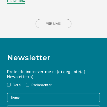
LER NOTÍCIA
VER MAIS
Newsletter
Preencha os campos abaixo para subscrever
Nome
Apelido
E-
mail
a(s) newsletter(s).
Pretendo inscrever-me na(s) seguinte(s)
Newsletter(s):
Geral
Parlamentar