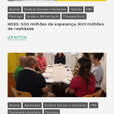
Açores
Direitos Sociais e Humanos
Opinião
PAN
Pessoas
Saúde e Alimentação
Transparência
HDES: 300 milhões de esperança, 600 milhões
de realidade
LER NOTÍCIA
Açores
Aprovadas
Direitos Sociais e Humanos
PAN
Parlamento Açoriano
Pessoas