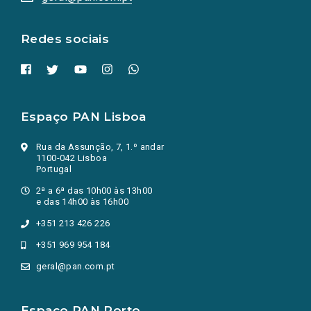
nova
aba.)
Redes sociais
Espaço PAN Lisboa
Rua da Assunção, 7, 1.º andar
1100-042 Lisboa
Portugal
2ª a 6ª das 10h00 às 13h00
e das 14h00 às 16h00
+351 213 426 226
+351 969 954 184
geral@pan.com.pt
Espaço PAN Porto