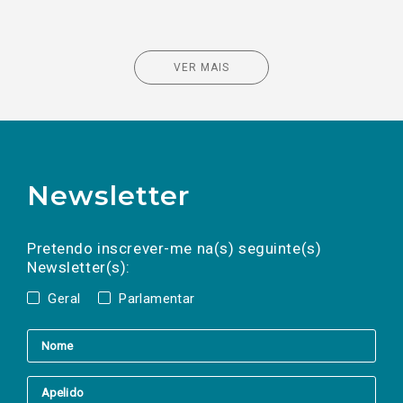
VER MAIS
Newsletter
Preencha os campos abaixo para subscrever
Nome
Apelido
E-
mail
a(s) newsletter(s).
Pretendo inscrever-me na(s) seguinte(s)
Newsletter(s):
Geral
Parlamentar