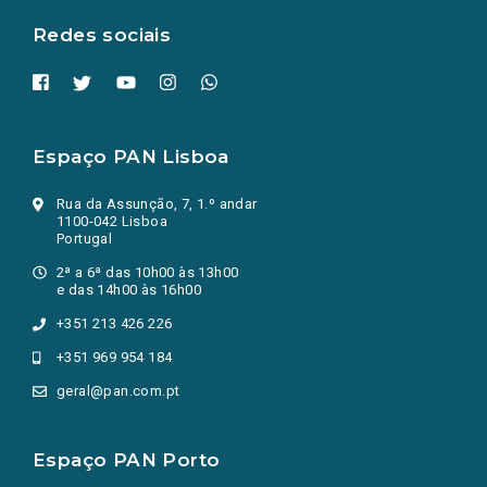
aba.)
Redes sociais
Espaço PAN Lisboa
Rua da Assunção, 7, 1.º andar
1100-042 Lisboa
Portugal
2ª a 6ª das 10h00 às 13h00
e das 14h00 às 16h00
+351 213 426 226
+351 969 954 184
geral@pan.com.pt
Espaço PAN Porto