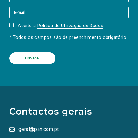
Aceito a
Política de Utilização de Dados
.
* Todos os campos são de preenchimento obrigatório.
(Os
links
para
as
Contactos gerais
redes
sociais
abrem
numa
geral@pan.com.pt
nova