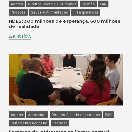
Açores
Direitos Sociais e Humanos
Opinião
PAN
Pessoas
Saúde e Alimentação
Transparência
HDES: 300 milhões de esperança, 600 milhões
de realidade
LER NOTÍCIA
Açores
Aprovadas
Direitos Sociais e Humanos
PAN
Parlamento Açoriano
Pessoas
Escassez de intérpretes de língua gestual