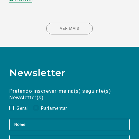
VER MAIS
Newsletter
Preencha os campos abaixo para subscrever
Nome
Apelido
E-
mail
a(s) newsletter(s).
Pretendo inscrever-me na(s) seguinte(s)
Newsletter(s):
Geral
Parlamentar