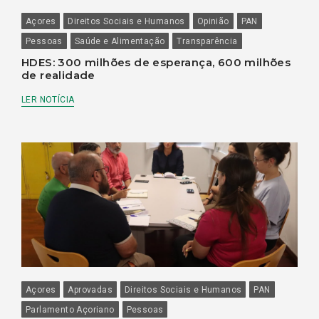
Açores
Direitos Sociais e Humanos
Opinião
PAN
Pessoas
Saúde e Alimentação
Transparência
HDES: 300 milhões de esperança, 600 milhões
de realidade
LER NOTÍCIA
Açores
Aprovadas
Direitos Sociais e Humanos
PAN
Parlamento Açoriano
Pessoas