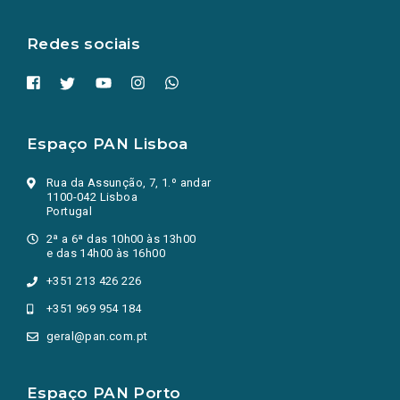
aba.)
Redes sociais
Espaço PAN Lisboa
Rua da Assunção, 7, 1.º andar
1100-042 Lisboa
Portugal
2ª a 6ª das 10h00 às 13h00
e das 14h00 às 16h00
+351 213 426 226
+351 969 954 184
geral@pan.com.pt
Espaço PAN Porto