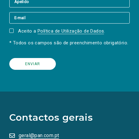
Aceito a
Política de Utilização de Dados
.
* Todos os campos são de preenchimento obrigatório.
(Os
links
para
as
Contactos gerais
redes
sociais
abrem
numa
geral@pan.com.pt
nova