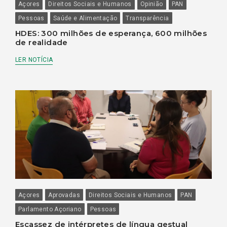
Açores
Direitos Sociais e Humanos
Opinião
PAN
Pessoas
Saúde e Alimentação
Transparência
HDES: 300 milhões de esperança, 600 milhões
de realidade
LER NOTÍCIA
Açores
Aprovadas
Direitos Sociais e Humanos
PAN
Parlamento Açoriano
Pessoas
Escassez de intérpretes de língua gestual