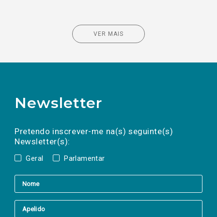
VER MAIS
Newsletter
Preencha os campos abaixo para subscrever
Nome
Apelido
E-
mail
a(s) newsletter(s).
Pretendo inscrever-me na(s) seguinte(s)
Newsletter(s):
Geral
Parlamentar