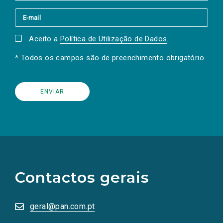
Aceito a
Política de Utilização de Dados
.
* Todos os campos são de preenchimento obrigatório.
(Os
links
para
as
Contactos gerais
redes
sociais
abrem
numa
geral@pan.com.pt
nova
aba.)