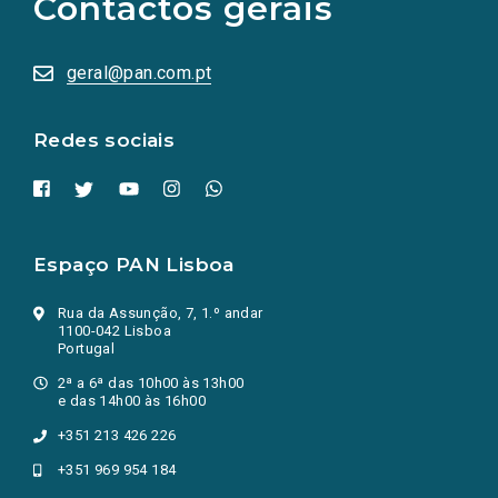
Contactos gerais
redes
sociais
abrem
numa
geral@pan.com.pt
nova
aba.)
Redes sociais
Espaço PAN Lisboa
Rua da Assunção, 7, 1.º andar
1100-042 Lisboa
Portugal
2ª a 6ª das 10h00 às 13h00
e das 14h00 às 16h00
+351 213 426 226
+351 969 954 184