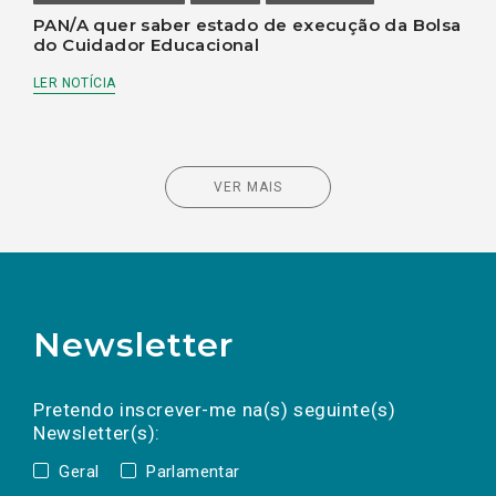
PAN/A quer saber estado de execução da Bolsa
do Cuidador Educacional
LER NOTÍCIA
VER MAIS
Newsletter
Preencha os campos abaixo para subscrever
Nome
Apelido
E-
mail
a(s) newsletter(s).
Pretendo inscrever-me na(s) seguinte(s)
Newsletter(s):
Geral
Parlamentar