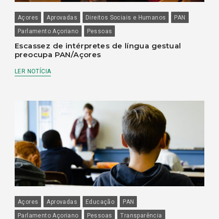
Açores
Aprovadas
Direitos Sociais e Humanos
PAN
Parlamento Açoriano
Pessoas
Escassez de intérpretes de língua gestual
preocupa PAN/Açores
LER NOTÍCIA
Açores
Aprovadas
Educação
PAN
Parlamento Açoriano
Pessoas
Transparência