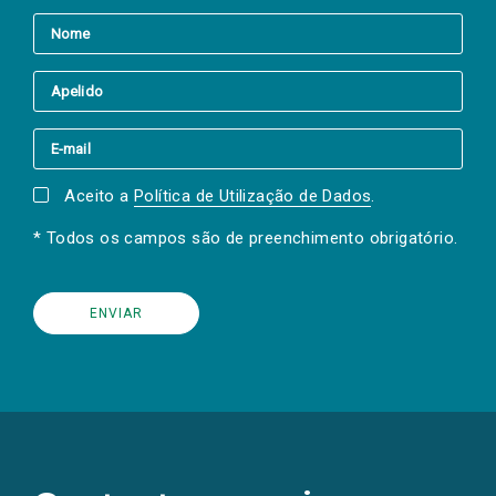
Aceito a
Política de Utilização de Dados
.
* Todos os campos são de preenchimento obrigatório.
(Os
links
para
as