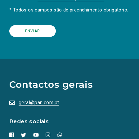
* Todos os campos são de preenchimento obrigatório.
(Os
links
para
as
Contactos gerais
redes
sociais
abrem
numa
geral@pan.com.pt
nova
aba.)
Redes sociais