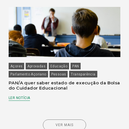
Açores
Aprovadas
Educação
PAN
Parlamento Açoriano
Pessoas
Transparência
PAN/A quer saber estado de execução da Bolsa
do Cuidador Educacional
LER NOTÍCIA
VER MAIS