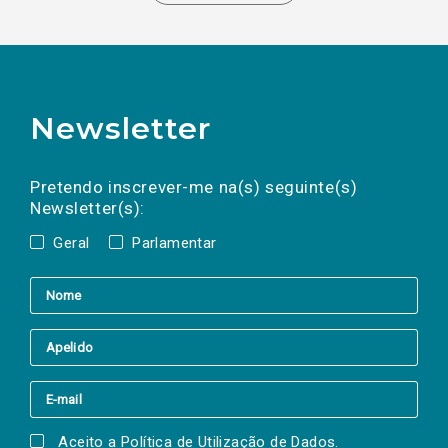
Newsletter
Preencha os campos abaixo para subscrever
Nome
Apelido
E-
mail
a(s) newsletter(s).
Pretendo inscrever-me na(s) seguinte(s)
Newsletter(s):
Geral
Parlamentar
Aceito a
Política de Utilização de Dados
.