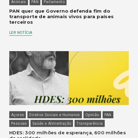
Animais
PAN
Parlamento
PAN quer que Governo defenda fim do
transporte de animais vivos para países
terceiros
LER NOTÍCIA
Açores
Direitos Sociais e Humanos
Opinião
PAN
Pessoas
Saúde e Alimentação
Transparência
HDES: 300 milhões de esperança, 600 milhões