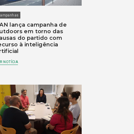
ampanhas
AN lança campanha de
utdoors em torno das
ausas do partido com
ecurso à inteligência
rtificial
R NOTÍCIA