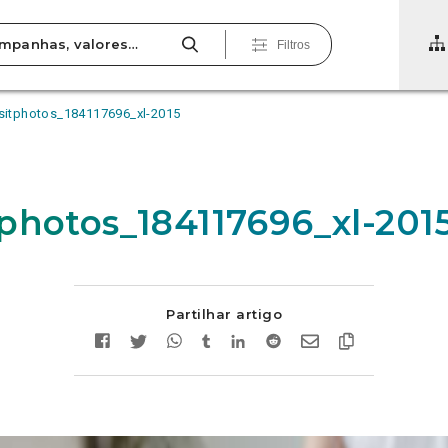
Filtros
itphotos_184117696_xl-2015
photos_184117696_xl-201
Partilhar artigo