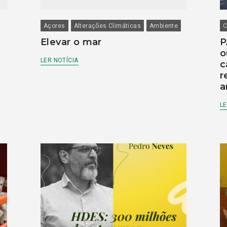
Açores
Alterações Climáticas
Ambiente
C
Elevar o mar
P
o
LER NOTÍCIA
c
r
a
LE