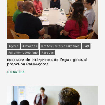
Açores
Aprovadas
Direitos Sociais e Humanos
PAN
Parlamento Açoriano
Pessoas
Escassez de intérpretes de língua gestual
preocupa PAN/Açores
LER NOTÍCIA