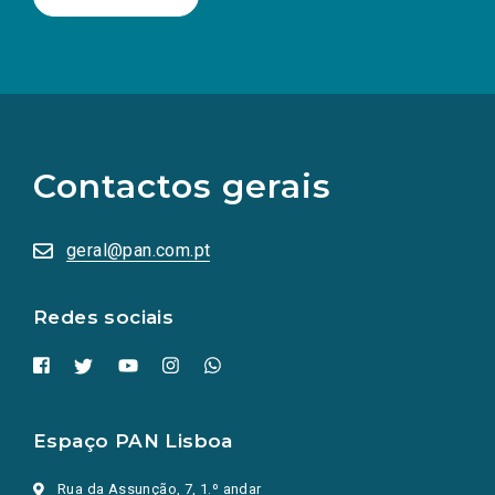
(Os
links
para
as
Contactos gerais
redes
sociais
abrem
numa
geral@pan.com.pt
nova
aba.)
Redes sociais
Espaço PAN Lisboa
Rua da Assunção, 7, 1.º andar