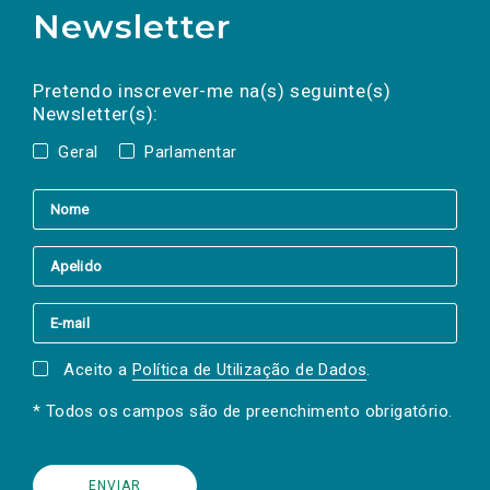
Newsletter
Preencha os campos abaixo para subscrever
Nome
Apelido
E-
mail
a(s) newsletter(s).
Pretendo inscrever-me na(s) seguinte(s)
Newsletter(s):
Geral
Parlamentar
Aceito a
Política de Utilização de Dados
.
* Todos os campos são de preenchimento obrigatório.