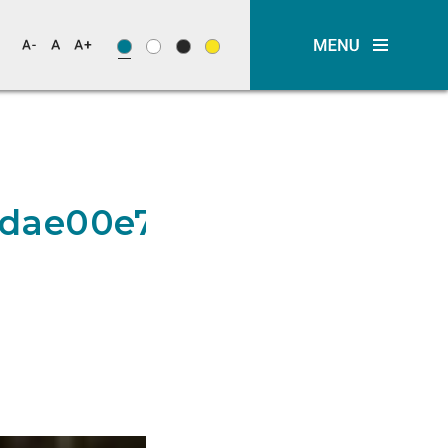
8dae00e7b37d