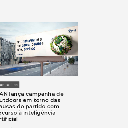
ampanhas
AN lança campanha de
utdoors em torno das
ausas do partido com
ecurso à inteligência
rtificial