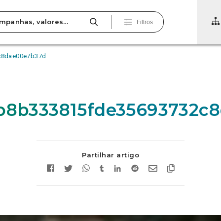
Filtros
c8dae00e7b37d
1b8b333815fde35693732c
Partilhar artigo