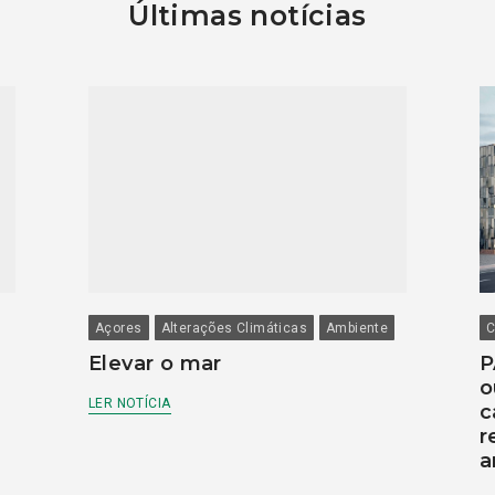
Últimas notícias
Açores
Alterações Climáticas
Ambiente
C
Elevar o mar
P
o
LER NOTÍCIA
c
r
a