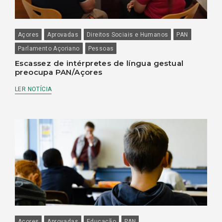
Açores
Aprovadas
Direitos Sociais e Humanos
PAN
Parlamento Açoriano
Pessoas
Escassez de intérpretes de língua gestual
preocupa PAN/Açores
LER NOTÍCIA
Açores
Aprovadas
Educação
PAN