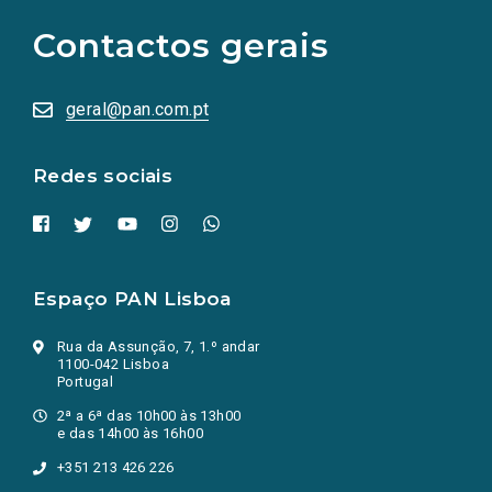
para
as
Contactos gerais
redes
sociais
abrem
numa
geral@pan.com.pt
nova
aba.)
Redes sociais
Espaço PAN Lisboa
Rua da Assunção, 7, 1.º andar
1100-042 Lisboa
Portugal
2ª a 6ª das 10h00 às 13h00
e das 14h00 às 16h00
+351 213 426 226