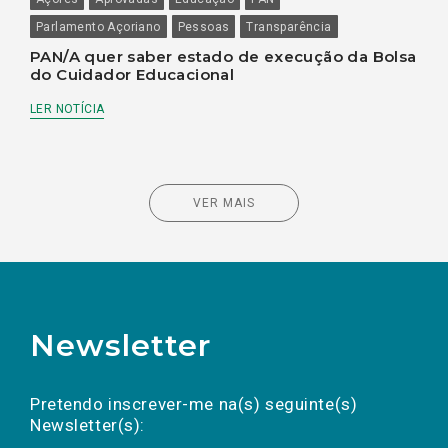
Parlamento Açoriano
Pessoas
Transparência
PAN/A quer saber estado de execução da Bolsa
do Cuidador Educacional
LER NOTÍCIA
VER MAIS
Newsletter
Preencha os campos abaixo para subscrever
Nome
Apelido
E-
mail
a(s) newsletter(s).
Pretendo inscrever-me na(s) seguinte(s)
Newsletter(s):