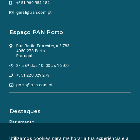
+351 969 954 184
geral@pan.com.pt
Espaço PAN Porto
Rua Barão Forrester, n.º 783
4050-273 Porto
Portugal
2ª a 6ª das 10h00 às 16h00
+351 228 329 273
porto@pan.com.pt
Destaques
Parlamento
Ação Política
Utilizamos cookies para melhorar a tua experiência e a