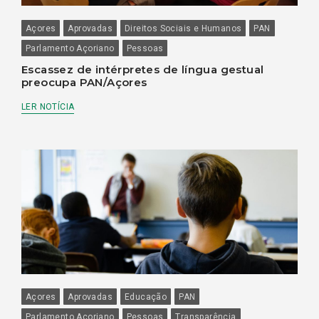
Açores
Aprovadas
Direitos Sociais e Humanos
PAN
Parlamento Açoriano
Pessoas
Escassez de intérpretes de língua gestual
preocupa PAN/Açores
LER NOTÍCIA
Açores
Aprovadas
Educação
PAN
Parlamento Açoriano
Pessoas
Transparência