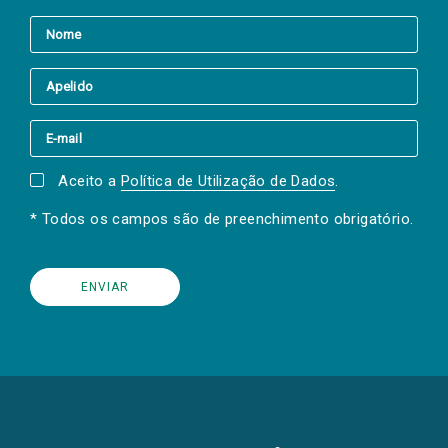
Aceito a
Política de Utilização de Dados
.
* Todos os campos são de preenchimento obrigatório.
(Os
links
para
as