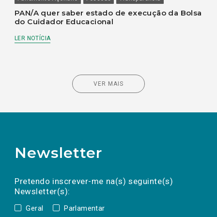
PAN/A quer saber estado de execução da Bolsa
do Cuidador Educacional
LER NOTÍCIA
VER MAIS
Newsletter
Preencha os campos abaixo para subscrever
Nome
Apelido
E-
mail
a(s) newsletter(s).
Pretendo inscrever-me na(s) seguinte(s)
Newsletter(s):
Geral
Parlamentar