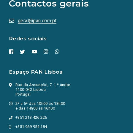
Contactos gerais
redes
sociais
abrem
numa
geral@pan.com.pt
nova
aba.)
Redes sociais
Espaço PAN Lisboa
Rua da Assunção, 7, 1.º andar
1100-042 Lisboa
Portugal
2ª a 6ª das 10h00 às 13h00
e das 14h00 às 16h00
+351 213 426 226
+351 969 954 184