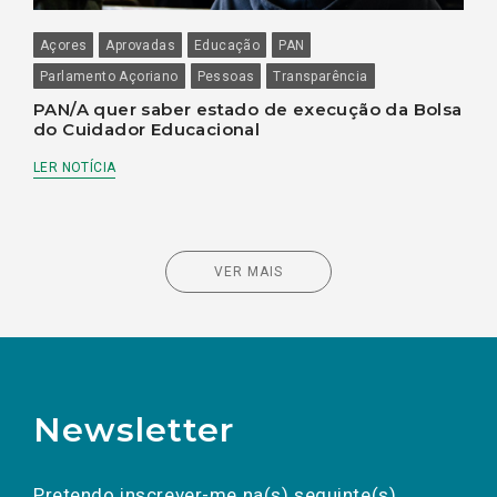
Açores
Aprovadas
Educação
PAN
Parlamento Açoriano
Pessoas
Transparência
PAN/A quer saber estado de execução da Bolsa
do Cuidador Educacional
LER NOTÍCIA
VER MAIS
Newsletter
Preencha os campos abaixo para subscrever
Nome
Apelido
E-
mail
a(s) newsletter(s).
Pretendo inscrever-me na(s) seguinte(s)