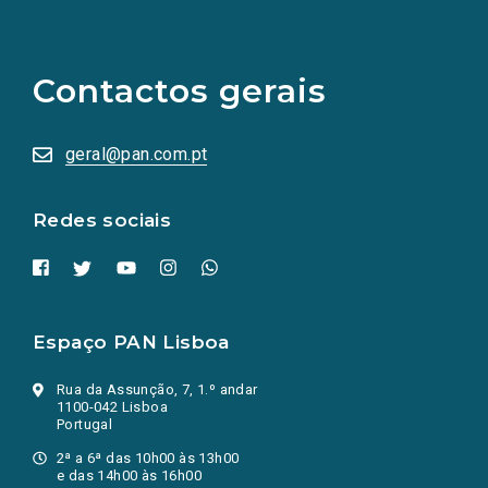
(Os
links
para
as
Contactos gerais
redes
sociais
abrem
numa
geral@pan.com.pt
nova
aba.)
Redes sociais
Espaço PAN Lisboa
Rua da Assunção, 7, 1.º andar
1100-042 Lisboa
Portugal
2ª a 6ª das 10h00 às 13h00
e das 14h00 às 16h00