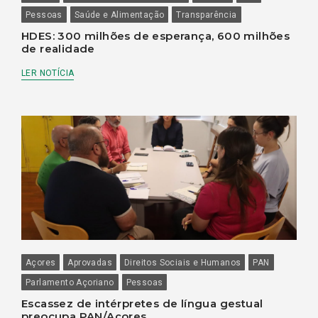
Pessoas
Saúde e Alimentação
Transparência
HDES: 300 milhões de esperança, 600 milhões
de realidade
LER NOTÍCIA
Açores
Aprovadas
Direitos Sociais e Humanos
PAN
Parlamento Açoriano
Pessoas
Escassez de intérpretes de língua gestual
preocupa PAN/Açores