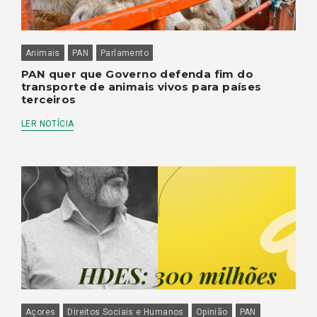
Animais
PAN
Parlamento
PAN quer que Governo defenda fim do
transporte de animais vivos para países
terceiros
LER NOTÍCIA
Açores
Direitos Sociais e Humanos
Opinião
PAN