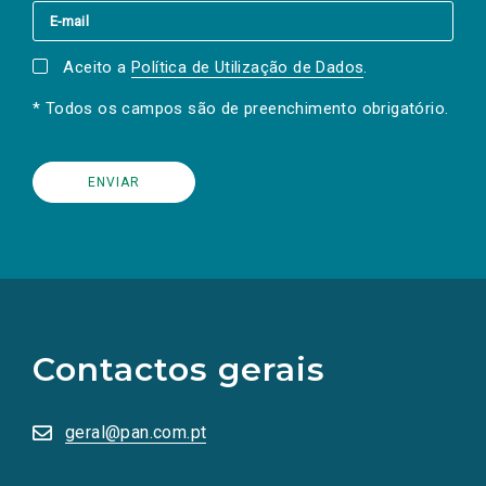
Aceito a
Política de Utilização de Dados
.
* Todos os campos são de preenchimento obrigatório.
(Os
links
para
as
Contactos gerais
redes
sociais
abrem
numa
geral@pan.com.pt
nova
aba.)