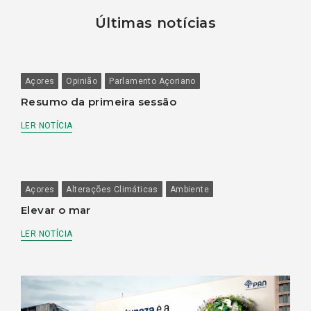
Últimas notícias
Açores
Opinião
Parlamento Açoriano
Resumo da primeira sessão
LER NOTÍCIA
Açores
Alterações Climáticas
Ambiente
Elevar o mar
LER NOTÍCIA