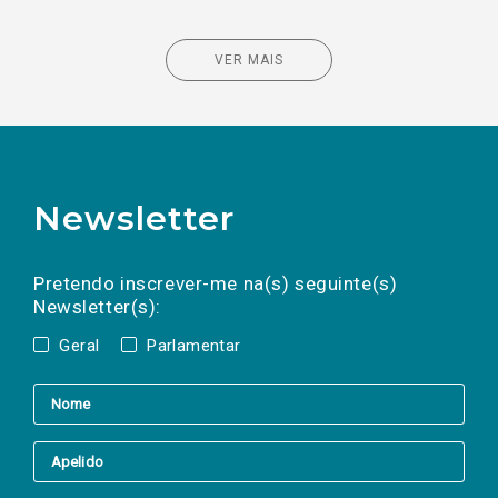
VER MAIS
Newsletter
Preencha os campos abaixo para subscrever
Nome
Apelido
E-
mail
a(s) newsletter(s).
Pretendo inscrever-me na(s) seguinte(s)
Newsletter(s):
Geral
Parlamentar