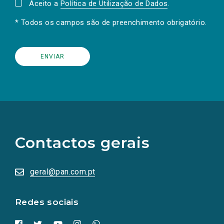
Aceito a
Política de Utilização de Dados
.
* Todos os campos são de preenchimento obrigatório.
(Os
links
para
as
Contactos gerais
redes
sociais
abrem
numa
geral@pan.com.pt
nova
aba.)
Redes sociais