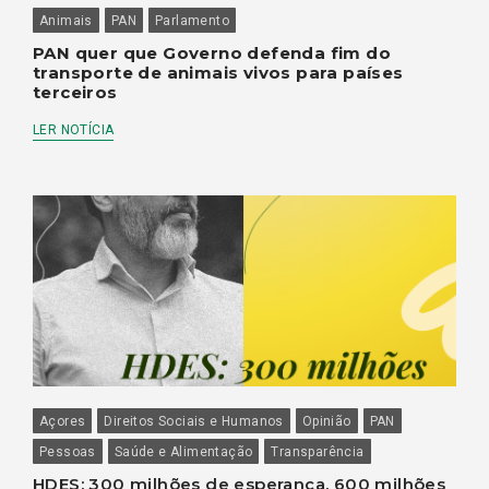
Animais
PAN
Parlamento
PAN quer que Governo defenda fim do
transporte de animais vivos para países
terceiros
LER NOTÍCIA
Açores
Direitos Sociais e Humanos
Opinião
PAN
Pessoas
Saúde e Alimentação
Transparência
HDES: 300 milhões de esperança, 600 milhões