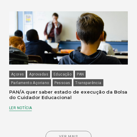
Açores
Aprovadas
Educação
PAN
Parlamento Açoriano
Pessoas
Transparência
PAN/A quer saber estado de execução da Bolsa
do Cuidador Educacional
LER NOTÍCIA
VER MAIS