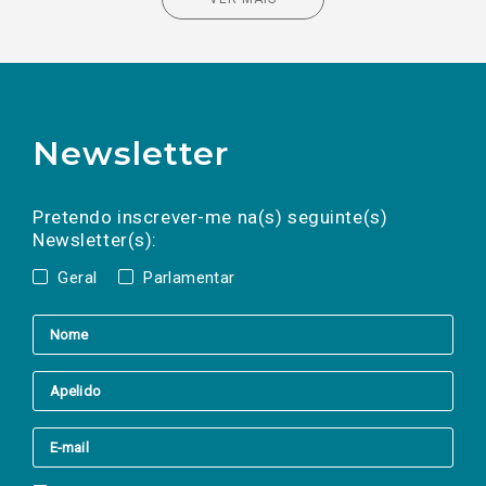
Newsletter
Preencha os campos abaixo para subscrever
Nome
Apelido
E-
mail
a(s) newsletter(s).
Pretendo inscrever-me na(s) seguinte(s)
Newsletter(s):
Geral
Parlamentar