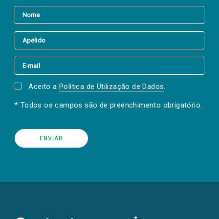
Aceito a
Política de Utilização de Dados
.
* Todos os campos são de preenchimento obrigatório.
(Os
links
para
as