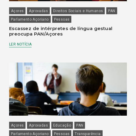
Açores
Aprovadas
Direitos Sociais e Humanos
PAN
Parlamento Açoriano
Pessoas
Escassez de intérpretes de língua gestual
preocupa PAN/Açores
LER NOTÍCIA
Açores
Aprovadas
Educação
PAN
Parlamento Açoriano
Pessoas
Transparência