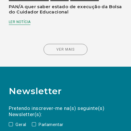
PAN/A quer saber estado de execução da Bolsa
do Cuidador Educacional
LER NOTÍCIA
VER MAIS
Newsletter
Preencha os campos abaixo para subscrever
Nome
Apelido
E-
mail
a(s) newsletter(s).
Pretendo inscrever-me na(s) seguinte(s)
Newsletter(s):
Geral
Parlamentar