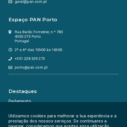
geral@pan.com.pt
Espaço PAN Porto
Rua Barão Forrester, n.º 783
4050-273 Porto
Portugal
2ª a 6ª das 10h00 às 16h00
+351 228 329 273
porto@pan.com.pt
Destaques
Parlamento
Ação Política
Utilizamos cookies para melhorar a tua experiência e a
prestação dos nossos serviços. Se continuares a
navegar, consideramos que aceitas essa utilização.