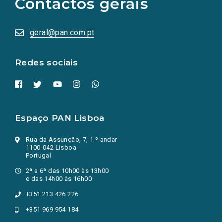
Contactos gerais
redes
sociais
abrem
numa
geral@pan.com.pt
nova
aba.)
Redes sociais
Espaço PAN Lisboa
Rua da Assunção, 7, 1.º andar
1100-042 Lisboa
Portugal
2ª a 6ª das 10h00 às 13h00
e das 14h00 às 16h00
+351 213 426 226
+351 969 954 184