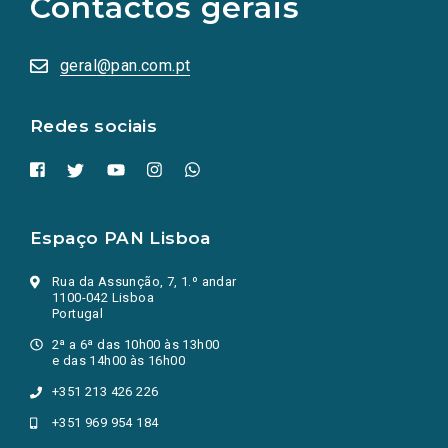
Contactos gerais
redes
sociais
abrem
numa
geral@pan.com.pt
nova
aba.)
Redes sociais
Espaço PAN Lisboa
Rua da Assunção, 7, 1.º andar
1100-042 Lisboa
Portugal
2ª a 6ª das 10h00 às 13h00
e das 14h00 às 16h00
+351 213 426 226
+351 969 954 184