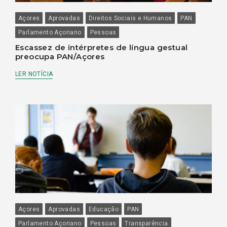
Açores
Aprovadas
Direitos Sociais e Humanos
PAN
Parlamento Açoriano
Pessoas
Escassez de intérpretes de língua gestual
preocupa PAN/Açores
LER NOTÍCIA
Açores
Aprovadas
Educação
PAN
Parlamento Açoriano
Pessoas
Transparência