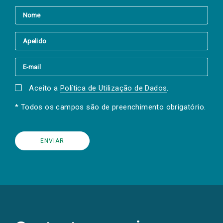
Aceito a
Política de Utilização de Dados
.
* Todos os campos são de preenchimento obrigatório.
(Os
links
para
as