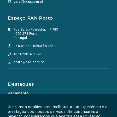
geral@pan.com.pt
Espaço PAN Porto
Rua Barão Forrester, n.º 783
4050-273 Porto
Portugal
2ª a 6ª das 10h00 às 16h00
+351 228 329 273
porto@pan.com.pt
Destaques
Parlamento
Ação Política
Utilizamos cookies para melhorar a tua experiência e a
prestação dos nossos serviços. Se continuares a
navegar, consideramos que aceitas essa utilização.