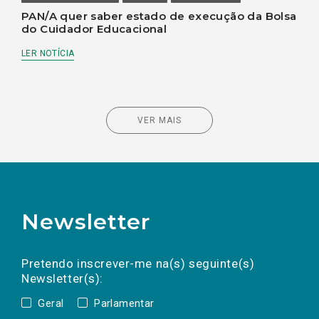
PAN/A quer saber estado de execução da Bolsa
do Cuidador Educacional
LER NOTÍCIA
VER MAIS
Newsletter
Preencha os campos abaixo para subscrever
Nome
Apelido
E-
mail
a(s) newsletter(s).
Pretendo inscrever-me na(s) seguinte(s)
Newsletter(s):
Geral
Parlamentar