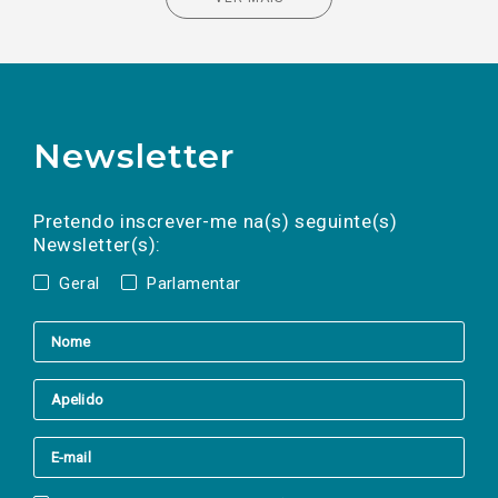
Newsletter
Preencha os campos abaixo para subscrever
Nome
Apelido
E-
mail
a(s) newsletter(s).
Pretendo inscrever-me na(s) seguinte(s)
Newsletter(s):
Geral
Parlamentar