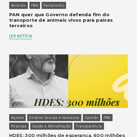
Animais
PAN
Parlamento
PAN quer que Governo defenda fim do
transporte de animais vivos para países
terceiros
LER NOTÍCIA
Açores
Direitos Sociais e Humanos
Opinião
PAN
Pessoas
Saúde e Alimentação
Transparência
HDES: 300 milhões de esperança, 600 milhões