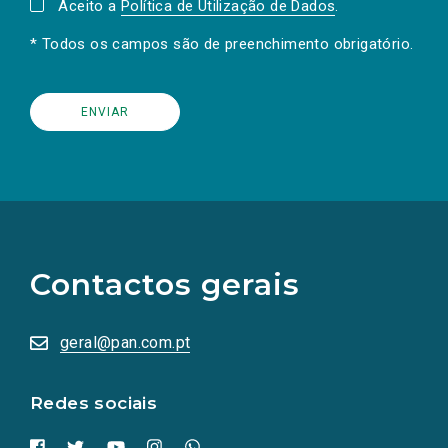
Aceito a
Política de Utilização de Dados
.
* Todos os campos são de preenchimento obrigatório.
(Os
links
para
as
Contactos gerais
redes
sociais
abrem
numa
geral@pan.com.pt
nova
aba.)
Redes sociais