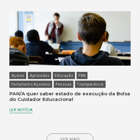
Açores
Aprovadas
Educação
PAN
Parlamento Açoriano
Pessoas
Transparência
PAN/A quer saber estado de execução da Bolsa
do Cuidador Educacional
LER NOTÍCIA
VER MAIS