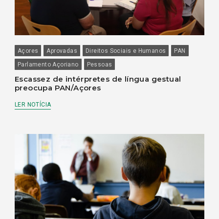
Açores
Aprovadas
Direitos Sociais e Humanos
PAN
Parlamento Açoriano
Pessoas
Escassez de intérpretes de língua gestual
preocupa PAN/Açores
LER NOTÍCIA