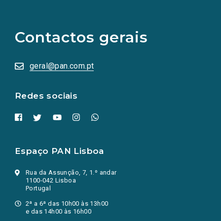
(Os
links
para
as
Contactos gerais
redes
sociais
abrem
numa
geral@pan.com.pt
nova
aba.)
Redes sociais
Espaço PAN Lisboa
Rua da Assunção, 7, 1.º andar
1100-042 Lisboa
Portugal
2ª a 6ª das 10h00 às 13h00
e das 14h00 às 16h00