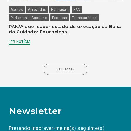
Açores
Aprovadas
Educação
PAN
Parlamento Açoriano
Pessoas
Transparência
PAN/A quer saber estado de execução da Bolsa
do Cuidador Educacional
LER NOTÍCIA
VER MAIS
Newsletter
Preencha os campos abaixo para subscrever
Nome
Apelido
E-
mail
a(s) newsletter(s).
Pretendo inscrever-me na(s) seguinte(s)