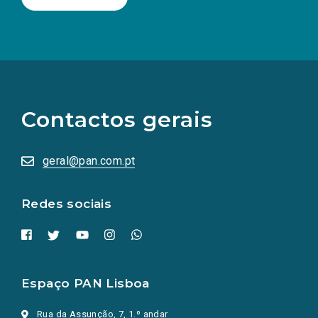
(Os
links
para
as
Contactos gerais
redes
sociais
abrem
numa
geral@pan.com.pt
nova
aba.)
Redes sociais
Espaço PAN Lisboa
Rua da Assunção, 7, 1.º andar