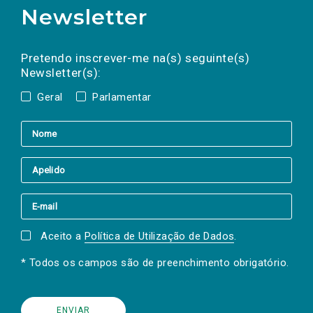
Newsletter
Preencha os campos abaixo para subscrever
Nome
Apelido
E-
mail
a(s) newsletter(s).
Pretendo inscrever-me na(s) seguinte(s)
Newsletter(s):
Geral
Parlamentar
Aceito a
Política de Utilização de Dados
.
* Todos os campos são de preenchimento obrigatório.