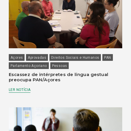
Açores
Aprovadas
Direitos Sociais e Humanos
PAN
Parlamento Açoriano
Pessoas
Escassez de intérpretes de língua gestual
preocupa PAN/Açores
LER NOTÍCIA