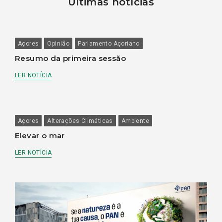
Últimas notícias
Açores
Opinião
Parlamento Açoriano
Resumo da primeira sessão
LER NOTÍCIA
Açores
Alterações Climáticas
Ambiente
Elevar o mar
LER NOTÍCIA