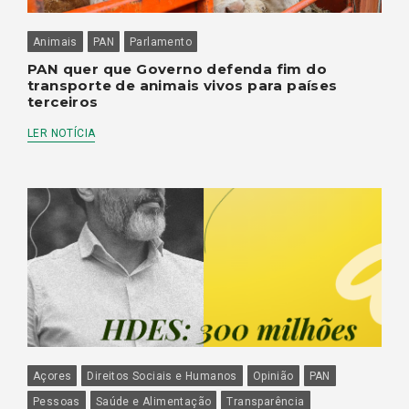
Animais
PAN
Parlamento
PAN quer que Governo defenda fim do
transporte de animais vivos para países
terceiros
LER NOTÍCIA
Açores
Direitos Sociais e Humanos
Opinião
PAN
Pessoas
Saúde e Alimentação
Transparência