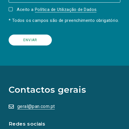
Aceito a
Política de Utilização de Dados
.
* Todos os campos são de preenchimento obrigatório.
(Os
links
para
as
Contactos gerais
redes
sociais
abrem
numa
geral@pan.com.pt
nova
aba.)
Redes sociais