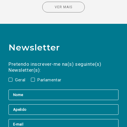
VER MAIS
Newsletter
Preencha os campos abaixo para subscrever
Nome
Apelido
E-
mail
a(s) newsletter(s).
Pretendo inscrever-me na(s) seguinte(s)
Newsletter(s):
Geral
Parlamentar