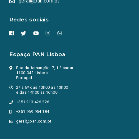
geral@pan.com.pt
nova
aba.)
Redes sociais
Espaço PAN Lisboa
Rua da Assunção, 7, 1.º andar
1100-042 Lisboa
Portugal
2ª a 6ª das 10h00 às 13h00
e das 14h00 às 16h00
+351 213 426 226
+351 969 954 184
geral@pan.com.pt