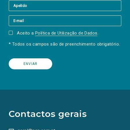
Aceito a
Política de Utilização de Dados
.
* Todos os campos são de preenchimento obrigatório.
(Os
links
para
as
Contactos gerais
redes
sociais
abrem
numa