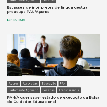
Parlamento Açoriano
Pessoas
Escassez de intérpretes de língua gestual
preocupa PAN/Açores
LER NOTÍCIA
Açores
Aprovadas
Educação
PAN
Parlamento Açoriano
Pessoas
Transparência
PAN/A quer saber estado de execução da Bolsa
do Cuidador Educacional