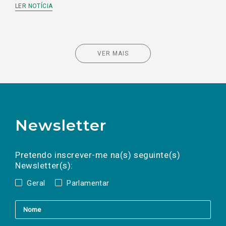
LER NOTÍCIA
VER MAIS
Newsletter
Preencha os campos abaixo para subscrever
Nome
Apelido
E-
mail
a(s) newsletter(s).
Pretendo inscrever-me na(s) seguinte(s)
Newsletter(s):
Geral
Parlamentar