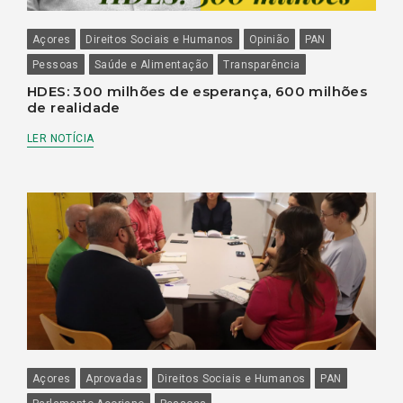
Açores
Direitos Sociais e Humanos
Opinião
PAN
Pessoas
Saúde e Alimentação
Transparência
HDES: 300 milhões de esperança, 600 milhões
de realidade
LER NOTÍCIA
Açores
Aprovadas
Direitos Sociais e Humanos
PAN