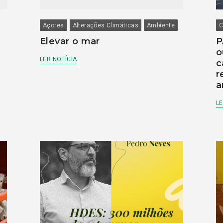
Açores
Alterações Climáticas
Ambiente
C
Elevar o mar
P
o
LER NOTÍCIA
c
r
a
LE