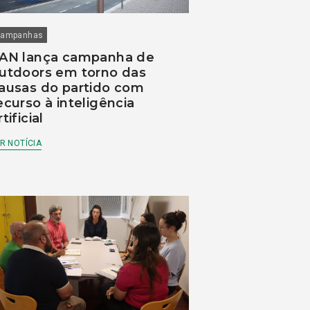
ampanhas
AN lança campanha de
utdoors em torno das
ausas do partido com
ecurso à inteligência
rtificial
R NOTÍCIA