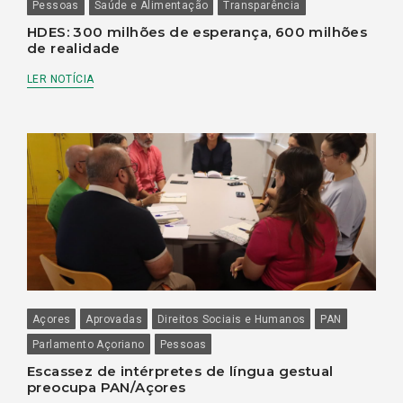
Pessoas
Saúde e Alimentação
Transparência
HDES: 300 milhões de esperança, 600 milhões
de realidade
LER NOTÍCIA
Açores
Aprovadas
Direitos Sociais e Humanos
PAN
Parlamento Açoriano
Pessoas
Escassez de intérpretes de língua gestual
preocupa PAN/Açores