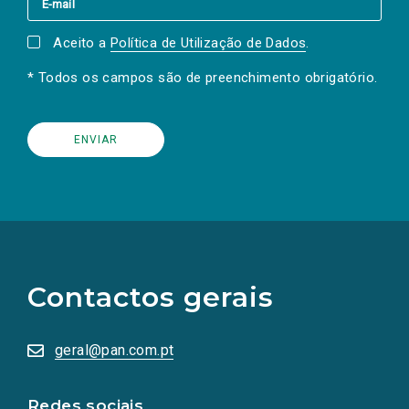
Aceito a
Política de Utilização de Dados
.
* Todos os campos são de preenchimento obrigatório.
(Os
links
para
as
Contactos gerais
redes
sociais
abrem
numa
geral@pan.com.pt
nova
aba.)
Redes sociais