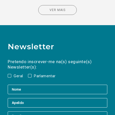
VER MAIS
Newsletter
Preencha os campos abaixo para subscrever
Nome
Apelido
E-
mail
a(s) newsletter(s).
Pretendo inscrever-me na(s) seguinte(s)
Newsletter(s):
Geral
Parlamentar