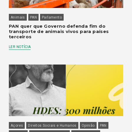
Animais
PAN
Parlamento
PAN quer que Governo defenda fim do
transporte de animais vivos para países
terceiros
LER NOTÍCIA
Açores
Direitos Sociais e Humanos
Opinião
PAN