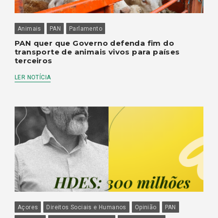
Animais
PAN
Parlamento
PAN quer que Governo defenda fim do
transporte de animais vivos para países
terceiros
LER NOTÍCIA
Açores
Direitos Sociais e Humanos
Opinião
PAN