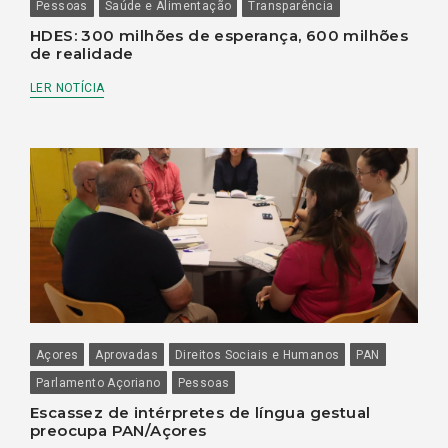
Pessoas
Saúde e Alimentação
Transparência
HDES: 300 milhões de esperança, 600 milhões
de realidade
LER NOTÍCIA
Açores
Aprovadas
Direitos Sociais e Humanos
PAN
Parlamento Açoriano
Pessoas
Escassez de intérpretes de língua gestual
preocupa PAN/Açores