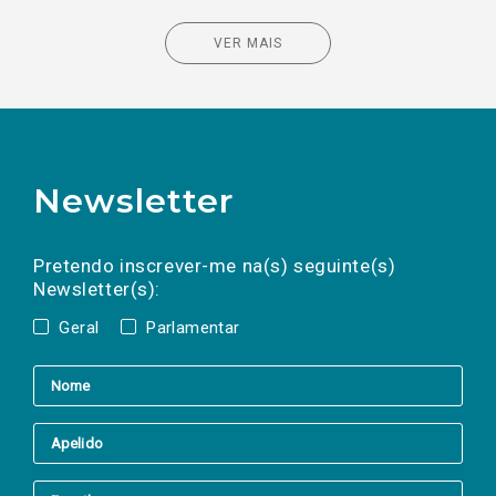
VER MAIS
Newsletter
Preencha os campos abaixo para subscrever
Nome
Apelido
E-
mail
a(s) newsletter(s).
Pretendo inscrever-me na(s) seguinte(s)
Newsletter(s):
Geral
Parlamentar