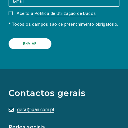
Aceito a
Política de Utilização de Dados
.
* Todos os campos são de preenchimento obrigatório.
(Os
links
para
as
Contactos gerais
redes
sociais
abrem
numa
geral@pan.com.pt
nova
aba.)
Redes sociais