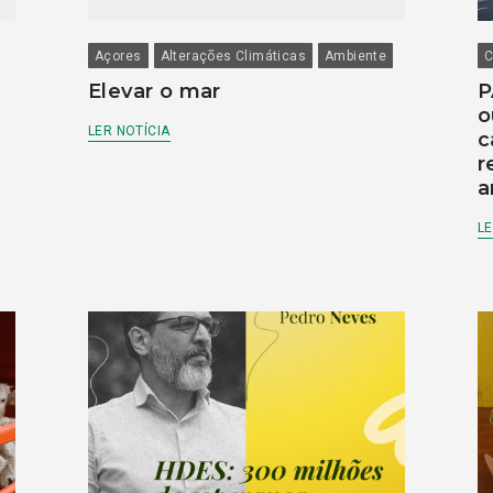
Açores
Alterações Climáticas
Ambiente
C
Elevar o mar
P
o
LER NOTÍCIA
c
r
a
LE