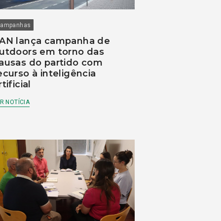
ampanhas
AN lança campanha de
utdoors em torno das
ausas do partido com
ecurso à inteligência
rtificial
R NOTÍCIA