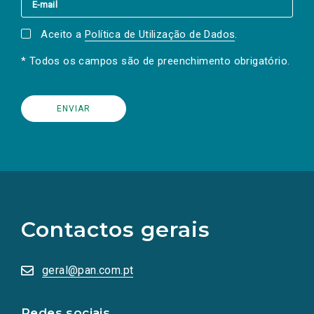
Aceito a
Política de Utilização de Dados
.
* Todos os campos são de preenchimento obrigatório.
(Os
links
para
as
Contactos gerais
redes
sociais
abrem
numa
geral@pan.com.pt
nova
aba.)
Redes sociais