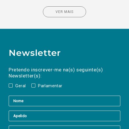
VER MAIS
Newsletter
Preencha os campos abaixo para subscrever
Nome
Apelido
E-
mail
a(s) newsletter(s).
Pretendo inscrever-me na(s) seguinte(s)
Newsletter(s):
Geral
Parlamentar