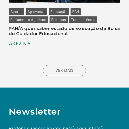
Açores
Aprovadas
Educação
PAN
Parlamento Açoriano
Pessoas
Transparência
PAN/A quer saber estado de execução da Bolsa
do Cuidador Educacional
LER NOTÍCIA
VER MAIS
Newsletter
Preencha os campos abaixo para subscrever
Nome
Apelido
E-
mail
a(s) newsletter(s).
Pretendo inscrever-me na(s) seguinte(s)