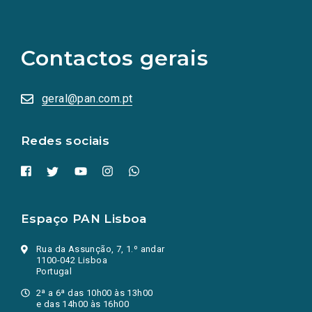
(Os
links
para
as
Contactos gerais
redes
sociais
abrem
numa
geral@pan.com.pt
nova
aba.)
Redes sociais
Espaço PAN Lisboa
Rua da Assunção, 7, 1.º andar
1100-042 Lisboa
Portugal
2ª a 6ª das 10h00 às 13h00
e das 14h00 às 16h00