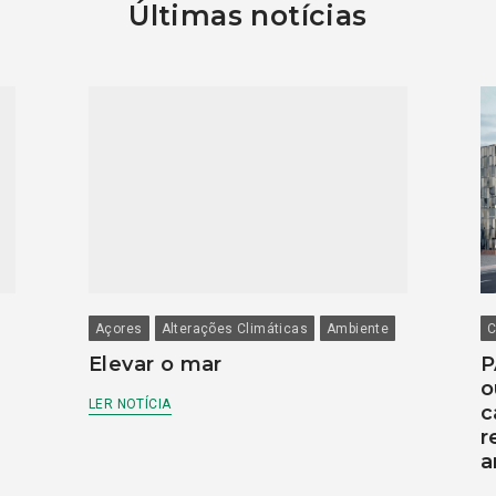
Últimas notícias
Açores
Alterações Climáticas
Ambiente
C
Elevar o mar
P
o
LER NOTÍCIA
c
r
a