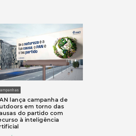
ampanhas
AN lança campanha de
utdoors em torno das
ausas do partido com
ecurso à inteligência
rtificial