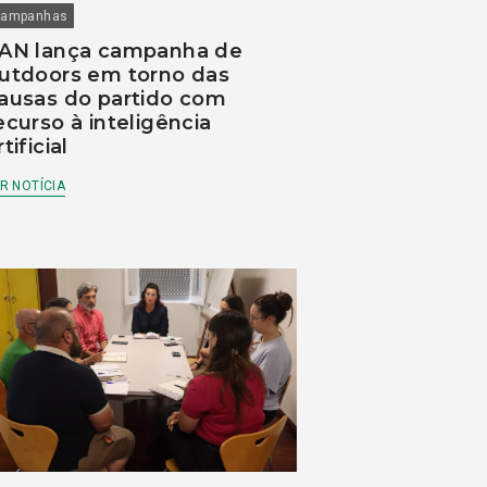
ampanhas
AN lança campanha de
utdoors em torno das
ausas do partido com
ecurso à inteligência
rtificial
R NOTÍCIA