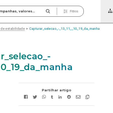
Filtros
 de estabilidade
Capturar_selecao_-_13_11__10_19_da_manha
r_selecao_-
_10_19_da_manha
Partilhar artigo