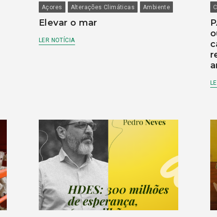
Açores
Alterações Climáticas
Ambiente
C
Elevar o mar
P
o
LER NOTÍCIA
c
r
a
LE