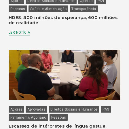
Açores
Direitos Sociais e Humanos
Opinião
PAN
Pessoas
Saúde e Alimentação
Transparência
HDES: 300 milhões de esperança, 600 milhões
de realidade
LER NOTÍCIA
Açores
Aprovadas
Direitos Sociais e Humanos
PAN
Parlamento Açoriano
Pessoas
Escassez de intérpretes de língua gestual