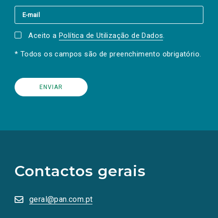
Aceito a
Política de Utilização de Dados
.
* Todos os campos são de preenchimento obrigatório.
(Os
links
para
as
Contactos gerais
redes
sociais
abrem
numa
geral@pan.com.pt
nova
aba.)