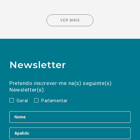
VER MAIS
Newsletter
Preencha os campos abaixo para subscrever
Nome
Apelido
E-
mail
a(s) newsletter(s).
Pretendo inscrever-me na(s) seguinte(s)
Newsletter(s):
Geral
Parlamentar