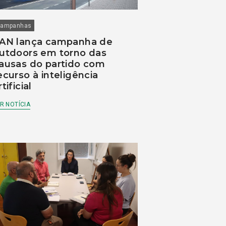
ampanhas
AN lança campanha de
utdoors em torno das
ausas do partido com
ecurso à inteligência
rtificial
R NOTÍCIA