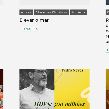
Açores
Alterações Climáticas
Ambiente
C
Elevar o mar
P
o
LER NOTÍCIA
c
r
a
LE