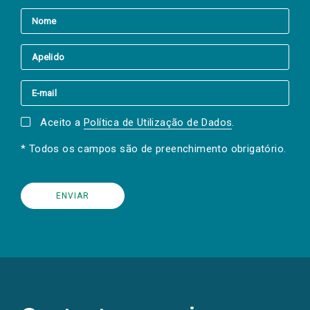
Aceito a
Política de Utilização de Dados
.
* Todos os campos são de preenchimento obrigatório.
(Os
links
para
as