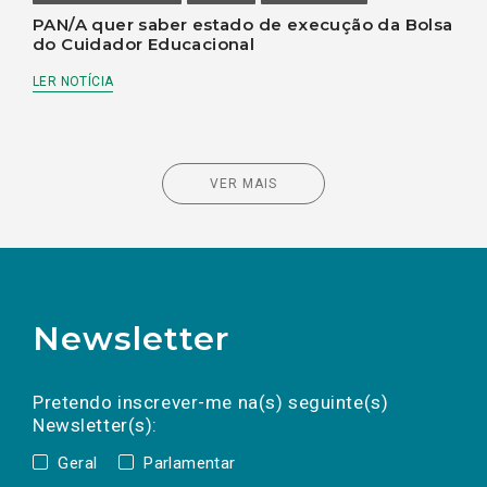
PAN/A quer saber estado de execução da Bolsa
do Cuidador Educacional
LER NOTÍCIA
VER MAIS
Newsletter
Preencha os campos abaixo para subscrever
Nome
Apelido
E-
mail
a(s) newsletter(s).
Pretendo inscrever-me na(s) seguinte(s)
Newsletter(s):
Geral
Parlamentar