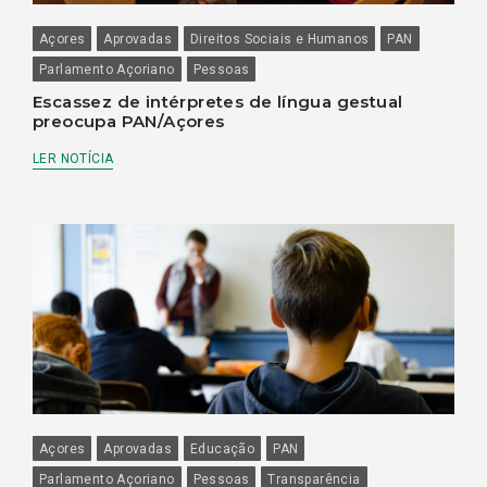
Açores
Aprovadas
Direitos Sociais e Humanos
PAN
Parlamento Açoriano
Pessoas
Escassez de intérpretes de língua gestual
preocupa PAN/Açores
LER NOTÍCIA
Açores
Aprovadas
Educação
PAN
Parlamento Açoriano
Pessoas
Transparência