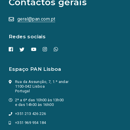
Contactos gerais
redes
sociais
abrem
numa
geral@pan.com.pt
nova
aba.)
Redes sociais
Espaço PAN Lisboa
Rua da Assunção, 7, 1.º andar
1100-042 Lisboa
Portugal
2ª a 6ª das 10h00 às 13h00
e das 14h00 às 16h00
+351 213 426 226
+351 969 954 184