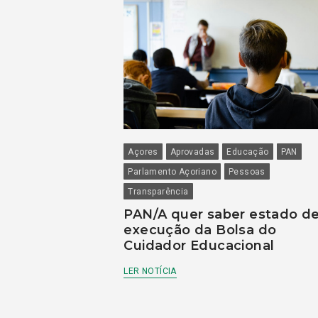
Açores
Aprovadas
Educação
PAN
Parlamento Açoriano
Pessoas
Transparência
PAN/A quer saber estado d
execução da Bolsa do
Cuidador Educacional
LER NOTÍCIA