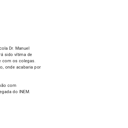
ola Dr. Manuel
á sido vítima de
te com os colegas.
to, onde acabaria por
 não com
hegada do INEM.