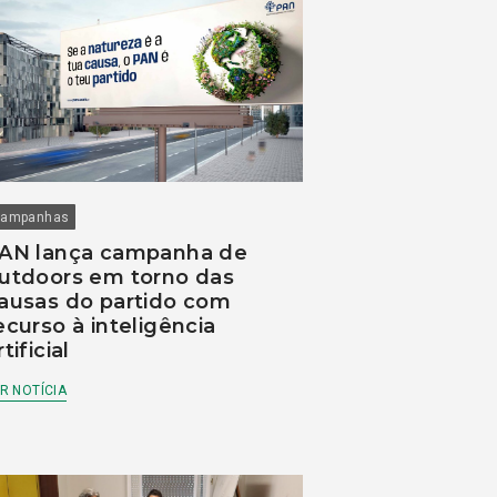
ampanhas
AN lança campanha de
utdoors em torno das
ausas do partido com
ecurso à inteligência
rtificial
R NOTÍCIA