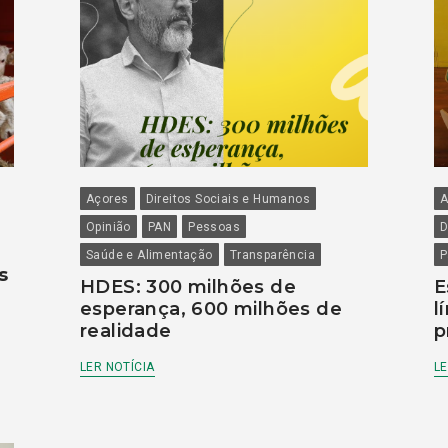
Açores
Direitos Sociais e Humanos
A
Opinião
PAN
Pessoas
D
Saúde e Alimentação
Transparência
P
s
HDES: 300 milhões de
E
esperança, 600 milhões de
l
realidade
p
LER NOTÍCIA
LE