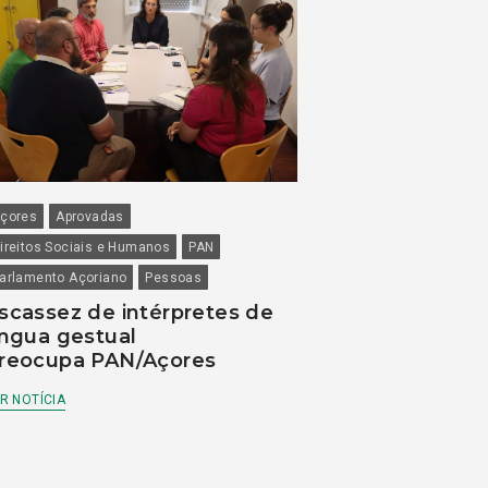
çores
Aprovadas
ireitos Sociais e Humanos
PAN
arlamento Açoriano
Pessoas
scassez de intérpretes de
íngua gestual
reocupa PAN/Açores
R NOTÍCIA