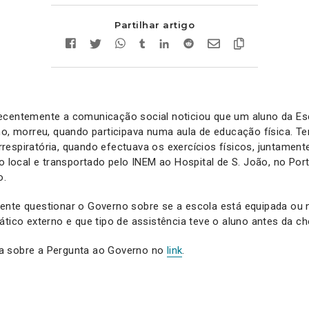
Partilhar artigo
ecentemente a comunicação social noticiou que um aluno da Esc
ho, morreu, quando participava numa aula de educação física. Ter
espiratória, quando efectuava os exercícios físicos, juntamen
no local e transportado pelo INEM ao Hospital de S. João, no Por
o.
ente questionar o Governo sobre se a escola está equipada ou
ático externo e que tipo de assistência teve o aluno antes da c
a sobre a Pergunta ao Governo no
link
.