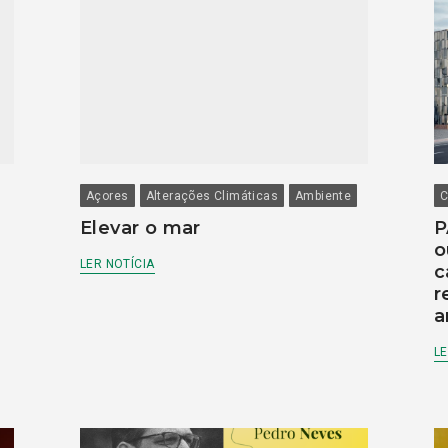
Açores
Alterações Climáticas
Ambiente
C
Elevar o mar
P
o
LER NOTÍCIA
c
r
a
LE