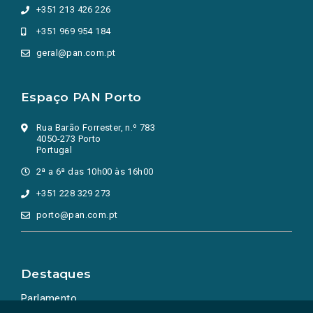
+351 213 426 226
+351 969 954 184
geral@pan.com.pt
Espaço PAN Porto
Rua Barão Forrester, n.º 783
4050-273 Porto
Portugal
2ª a 6ª das 10h00 às 16h00
+351 228 329 273
porto@pan.com.pt
Destaques
Parlamento