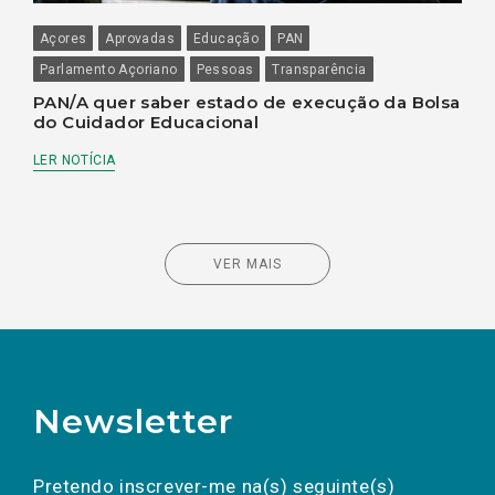
Açores
Aprovadas
Educação
PAN
Parlamento Açoriano
Pessoas
Transparência
PAN/A quer saber estado de execução da Bolsa
do Cuidador Educacional
LER NOTÍCIA
VER MAIS
Newsletter
Preencha os campos abaixo para subscrever
Nome
Apelido
E-
mail
a(s) newsletter(s).
Pretendo inscrever-me na(s) seguinte(s)