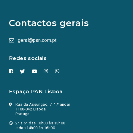
(Os
links
para
as
Contactos gerais
redes
sociais
abrem
numa
geral@pan.com.pt
nova
aba.)
Redes sociais
Espaço PAN Lisboa
Rua da Assunção, 7, 1.º andar
1100-042 Lisboa
Portugal
2ª a 6ª das 10h00 às 13h00
e das 14h00 às 16h00